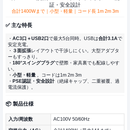
証・安全設計
合計1400Wまで｜小型・軽量｜コード長 1m 2m 3m
✅ 主な特長
・
AC3口＋USB2口
で最大5台同時。USBは
合計3.1A
で
安定充電。
・
３面拡張
レイアウトで干渉しにくい。大型アダプタ
ーもすっきり。
・
180°スイングプラグ
で壁際・家具裏でも配線しやす
い。
・
小型・軽量
。コードは1m 2m 3m
・
PSE認証・安全設計
（絶縁キャップ、二重被覆、過
電流保護）。
📦 製品仕様
入力/周波数
AC100V 50/60Hz