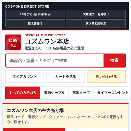
COSMONE DIRECT STORE
12時まで 当日出荷目安
大量注文・お見積り
領収書発行
購入前相談歓迎
OFFICIAL ONLINE STORE
CW
コズムワン本店
本店
電源まわり・LED装飾用品の公式通販
マイアカウント
カートを見る
問い合わせる
すべてのカテゴリ
電源ケーブル
電源タップ
タイマーコンセント
コズムワン本店の主力売り場
延長コード・電源タップ・タイマー・イルミネーション・AC/DC電源を中
心に探せます。