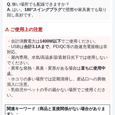
Q.
狭い場所でも配線できますか？
A.
はい。
180°スイングプラグ
で壁際や家具裏でも取り
回し良好です。
⚠ ご使用上の注意
・合計消費電力は
1400W以下
でご使用ください。
・USBは
合計3.1Aまで
。PD/QC等の急速充電規格は非
対応。
・屋内専用。水気/高温多湿/直射日光下では使用しない
でください。
・異常な発熱・異臭・変形がある場合は
直ちに使用中
止
。
・ホコリの多い場所では定期清掃し、差込口への異物
混入に注意。
・乳幼児やペットの手の届かない場所でご使用くださ
い。
関連キーワード（商品と直接関係がない場合がありま
す）：