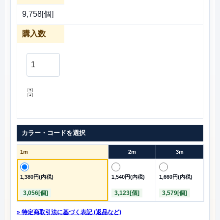
9,758[個]
購入数
カラー・コードを選択
1m
2m
3m
1,380円(内税)
1,540円(内税)
1,660円(内税)
3,056[個]
3,123[個]
3,579[個]
» 特定商取引法に基づく表記 (返品など)