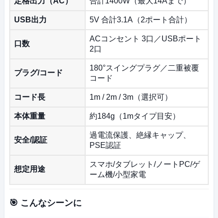
定格出力（AC）
合計1400W（最大14Aまで）
USB出力
5V 合計3.1A（2ポート合計）
ACコンセント 3口／USBポート
口数
2口
180°スイングプラグ／二重被覆
プラグ/コード
コード
コード長
1m / 2m / 3m（選択可）
本体重量
約184g（1mタイプ目安）
過電流保護、絶縁キャップ、
安全/認証
PSE認証
スマホ/タブレット/ノートPC/ゲ
想定用途
ーム機/小型家電
🎯 こんなシーンに