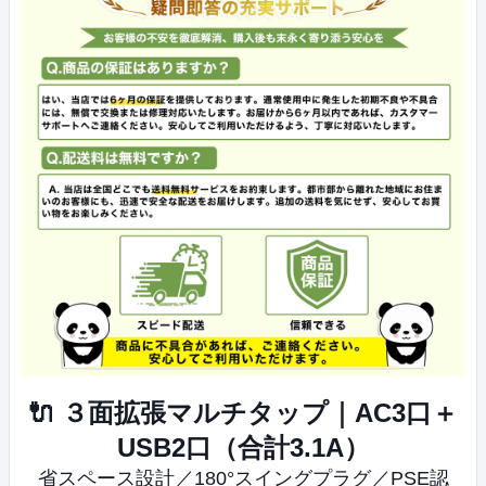
🔌 ３面拡張マルチタップ｜AC3口＋
USB2口（合計3.1A）
省スペース設計／180°スイングプラグ／PSE認