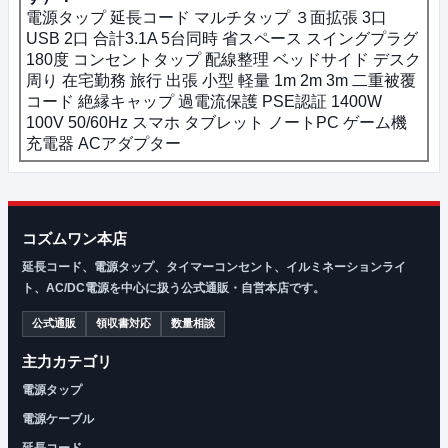
電源タップ 延長コード マルチタップ ３面拡張 3口
USB 2口 合計3.1A 5台同時 省スペース スイングプラグ
180度 コンセントタップ 配線整理 ベッドサイド デスク
周り 在宅勤務 旅行 出張 小型 軽量 1m 2m 3m 二重被覆
コード 絶縁キャップ 過電流保護 PSE認証 1400W
100V 50/60Hz スマホ タブレット ノートPC ゲーム機
充電器 ACアダプター
コズムワン本店
延長コード、電源タップ、タイマーコンセント、イルミネーションライ
ト、AC/DC電源を中心に扱う公式通販・自営本店です。
公式通販
領収書対応
数量相談
主力カテゴリ
電源タップ
電源ケーブル
延長コード