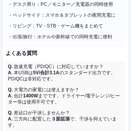
・デスク周り：PC／モニター／充電器の同時使用
・ベッドサイド：スマホ＆タブレットの夜間充電に
・リビング：TV・STB・ゲーム機をまとめて
・出張/旅行：ホテルや新幹線での同時充電に便利
よくある質問
Q.
急速充電（PD/QC）に対応していますか？
A.
本USBは
5V/合計3.1A
のスタンダード出力です。
PD/QCは非対応です。
Q.
大電力の家電には使えますか？
A.
合計
1400W
までです。ドライヤー/電子レンジ/ヒー
ター等は使用不可です。
Q.
差込口が干渉しませんか？
A.
三方向に配置した
３面拡張
で、干渉を抑えていま
す。