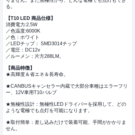
りません。また無極性から、どんな電極でも点灯もでき
る。
【T10 LED 商品仕様】
消費電力:2.5W
／色温度:6000K
／色：ホワイト
／LEDチップ： SMD3014チップ
／電圧：DC12v
／ルーメン：片方288LM。
【商品特徴】
★高輝度＆省エネ＆長寿命。
★CANBUSキャンセラー内蔵で大部分車種はエラーフリ
ー、12V車用T10バルブ
★無極性設計：無極性LEDドライバーを採用して、どの
ような電極でも点灯を可能になります。
★取付簡単：差し込みだけで装着可能、手間がかかりま
せん。