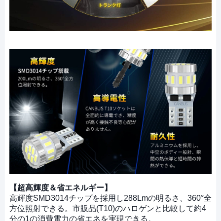
【超高輝度＆省エネルギー】
高輝度SMD3014チップを採用し288Lmの明るさ、360°全
方位照射できる。市販品(T10)のハロゲンと比較して約4
分の1の消費電力の省エネを実現できる。