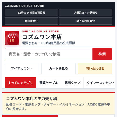
COSMONE DIRECT STORE
12時まで 当日出荷目安
大量注文・お見積り
領収書発行
購入前相談歓迎
OFFICIAL ONLINE STORE
CW
コズムワン本店
本店
電源まわり・LED装飾用品の公式通販
マイアカウント
カートを見る
問い合わせる
すべてのカテゴリ
電源ケーブル
電源タップ
タイマーコンセント
コズムワン本店の主力売り場
延長コード・電源タップ・タイマー・イルミネーション・AC/DC電源を中
心に探せます。