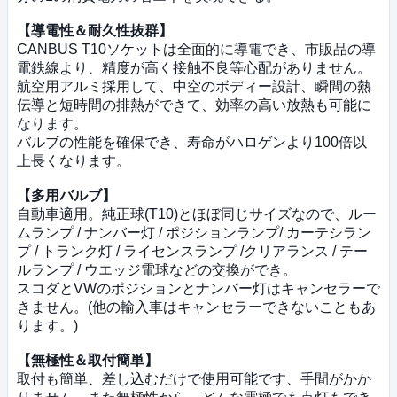
【導電性＆耐久性抜群】
CANBUS T10ソケットは全面的に導電でき、市販品の導
電鉄線より、精度が高く接触不良等心配がありません。
航空用アルミ採用して、中空のボディー設計、瞬間の熱
伝導と短時間の排熱ができて、効率の高い放熱も可能に
なります。
バルブの性能を確保でき、寿命がハロゲンより100倍以
上長くなります。
【多用バルブ】
自動車適用。純正球(T10)とほぼ同じサイズなので、ルー
ムランプ / ナンバー灯 / ポジションランプ/ カーテシラン
プ / トランク灯 / ライセンスランプ /クリアランス / テー
ルランプ / ウエッジ電球などの交換ができ。
スコダとVWのポジションとナンバー灯はキャンセラーで
きません。(他の輸入車はキャンセラーできないこともあ
ります。)
【無極性＆取付簡単】
取付も簡単、差し込むだけで使用可能です、手間がかか