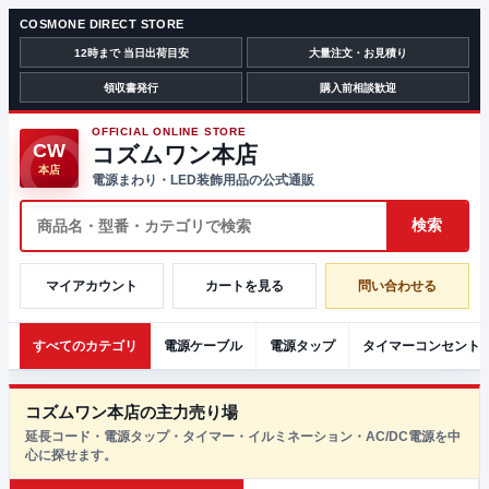
COSMONE DIRECT STORE
12時まで 当日出荷目安
大量注文・お見積り
領収書発行
購入前相談歓迎
OFFICIAL ONLINE STORE
CW
コズムワン本店
本店
電源まわり・LED装飾用品の公式通販
マイアカウント
カートを見る
問い合わせる
すべてのカテゴリ
電源ケーブル
電源タップ
タイマーコンセント
コズムワン本店の主力売り場
延長コード・電源タップ・タイマー・イルミネーション・AC/DC電源を中
心に探せます。