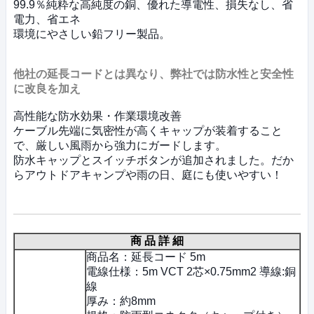
99.9％純粋な高純度の銅、優れた導電性、損失なし、省
電力、省エネ
環境にやさしい鉛フリー製品。
他社の延長コードとは異なり、弊社では防水性と安全性
に改良を加え
高性能な防水効果・作業環境改善
ケーブル先端に気密性が高くキャップが装着すること
で、厳しい風雨から強力にガードします。
防水キャップとスイッチボタンが追加されました。だか
らアウトドアキャンプや雨の日、庭にも使いやすい！
商 品 詳 細
商品名：延長コード 5m
電線仕様：5m VCT 2芯×0.75mm2 導線:銅
線
厚み：約8mm