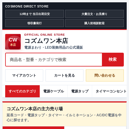
COSMONE DIRECT STORE
12時まで 当日出荷目安
大量注文・お見積り
領収書発行
購入前相談歓迎
OFFICIAL ONLINE STORE
CW
コズムワン本店
本店
電源まわり・LED装飾用品の公式通販
マイアカウント
カートを見る
問い合わせる
すべてのカテゴリ
電源ケーブル
電源タップ
タイマーコンセント
コズムワン本店の主力売り場
延長コード・電源タップ・タイマー・イルミネーション・AC/DC電源を中
心に探せます。