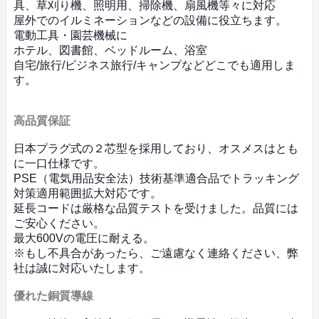
具、草刈り機、照明用、掃除機、扇風機等々に対応
屋外でのイルミネーションなどの設備に役立ちます。
電動工具・園芸機械に
ホテル、図書館、ベッドルーム、浴室
自宅/旅行/ビジネス旅行/キャンプなどどこでも適用しま
す。
高品質保証
日本プラグ式の２芯型を採用しており、オスメスはとも
に一口仕様です。
PSE（電気用品安全法）技術基準適合品でトラッキング
対策適用範囲拡大対応です。
延長コードは厳格な品質テストを受けました。品質には
ご安心ください。
最大600Vの電圧に耐える。
※もし不具合があったら、ご遠慮なく連絡ください、弊
社は誠に対応いたします。
優れた銅質導線