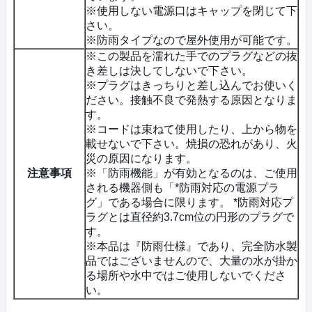
※使用しない電源口はキャップを閉じて下
さい。
※防雨タイプなので屋外使用が可能です。
※この製品を濡れた手でのプラグなどの抜
き差しは決してしないで下さい。
※プラグはきっちりと差し込んでお使いく
ださい。接触不良で発熱する原因となりま
す。
※コードは束ねて使用したり、上から物を
載せないで下さい。焼損の恐れがあり、火
災の原因になります。
注意事項
※「防雨機能」が有効となるのは、ご使用
される機器側も「*防雨対応の電源プラ
グ」である場合に限ります。 *防雨対応プ
ラグとは直径約3.7cm位の円形のプラグで
す。
※本品は『防雨仕様』であり、完全防水製
品ではございませんので、大量の水が掛か
る場所や水中ではご使用しないでくださ
い。